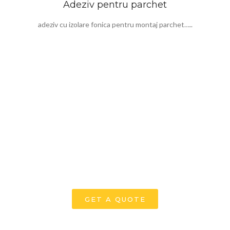
Adeziv pentru parchet
adeziv cu izolare fonica pentru montaj parchet…..
WE BUILD PROFESSIONAL AND SMART
BUILDINGS
GET A QUOTE