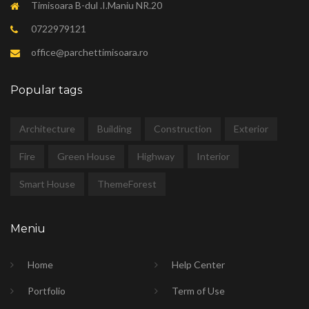
Timisoara B-dul .I.Maniu NR.20
0722979121
office@parchettimisoara.ro
Popular tags
Architecture
Building
Construction
Exterior
Fire
Green House
Highway
Interior
Smart House
ThemeForest
Meniu
Home
Help Center
Portfolio
Term of Use